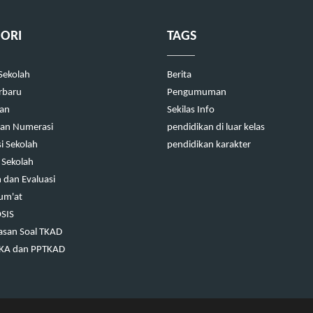
ORI
TAGS
 Sekolah
Berita
erbaru
Pengumuman
kan
Sekilas Info
 dan Numerasi
pendidikan di luar kelas
i Sekolah
pendidikan karakter
 Sekolah
dan Evaluasi
Jum'at
OSIS
san Soal TKAD
TKA dan PPTKAD