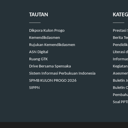
TAUTAN
KATEG
Dikpora Kulon Progo
Prestasi
Kemendikdasmen
Berita T
Rujukan Kemendikdasmen
Pendidi
ASN Digital
Literasi
Ruang GTK
Informas
Drive Bersama Spensaka
Kegiatan
Sistem Informasi Perbukuan Indonesia
Asesmen 
SPMB KULON PROGO 2026
Buletin 
SIPPN
Buletin 
Pembaha
Soal PP