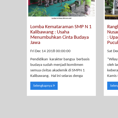
Lomba Kemataraman SMP N 1
Rangk
Kalibawang : Usaha
Nusa
Menumbuhkan Cinta Budaya
: Up
Jawa
Pucu
Fri Dec 14 2018 00:00:00
Sat De
Pendidikan karakter bangsa berbasis
“Wilay
budaya sudah menjadi komitmen
oleh la
semua civitas akademik di SMPN 1
kebera
Kalibawang. Hal ini selaras denga
Kamis 
Selengkapnya
Sele