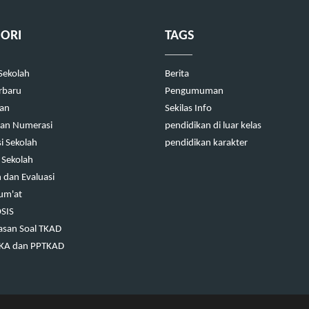
ORI
TAGS
 Sekolah
Berita
erbaru
Pengumuman
kan
Sekilas Info
 dan Numerasi
pendidikan di luar kelas
i Sekolah
pendidikan karakter
 Sekolah
dan Evaluasi
Jum'at
OSIS
san Soal TKAD
TKA dan PPTKAD