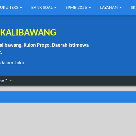
UKU TEKS
BANK SOAL
SPMB 2026
LAYANAN
S
1 KALIBAWANG
alibawang, Kulon Progo, Daerah Istimewa
2.
 dalam Laku
 menunggu.”.
Benjamin Franklin
an.".
~