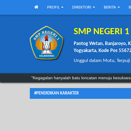
PROFIL
DIREKTORI
BERITA
B
SMP NEGERI 
Pantog Wetan, Banjaroyo, K
Yogyakarta, Kode Pos 5567
Unggul dalam Mutu, Terpuji
“Anda mungkin bisa menunda, tapi waktu tidak akan
"Kegagalan hanyalah batu loncatan menuju kesukses
#PENDIDIKAN KARAKTER