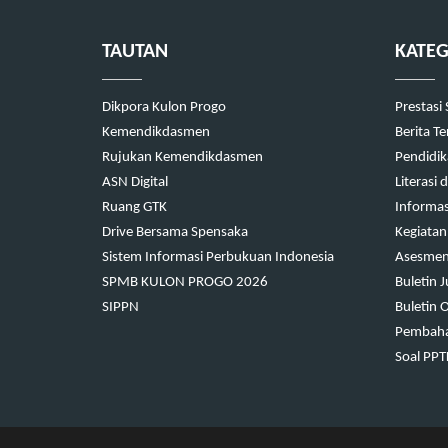
TAUTAN
KATEG
Dikpora Kulon Progo
Prestasi
Kemendikdasmen
Berita T
Rujukan Kemendikdasmen
Pendidi
ASN Digital
Literasi
Ruang GTK
Informas
Drive Bersama Spensaka
Kegiatan
Sistem Informasi Perbukuan Indonesia
Asesmen 
SPMB KULON PROGO 2026
Buletin 
SIPPN
Buletin 
Pembaha
Soal PP