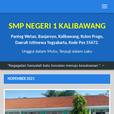
Toggle
naviga
SMP NEGERI 1 KALIBAWANG
Pantog Wetan, Banjaroyo, Kalibawang, Kulon Progo,
Daerah Istimewa Yogyakarta, Kode Pos 55672.
Unggul dalam Mutu, Terpuji dalam Laku
“Anda mungkin bisa menunda, tapi waktu tidak akan menunggu.”
"Kegagalan hanyalah batu loncatan menuju kesuksesan.".
~
NOPEMBER 2021