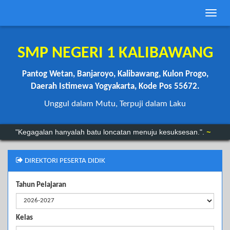
Toggle
naviga
SMP NEGERI 1 KALIBAWANG
Pantog Wetan, Banjaroyo, Kalibawang, Kulon Progo,
Daerah Istimewa Yogyakarta, Kode Pos 55672.
Unggul dalam Mutu, Terpuji dalam Laku
"Kegagalan hanyalah batu loncatan menuju kesuksesan.".
~
DIREKTORI PESERTA DIDIK
Tahun Pelajaran
Kelas