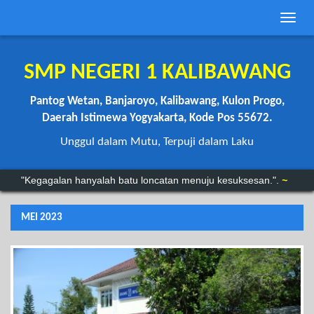
Toggle
naviga
SMP NEGERI 1 KALIBAWANG
Pantog Wetan, Banjaroyo, Kalibawang, Kulon Progo,
Daerah Istimewa Yogyakarta, Kode Pos 55672.
Unggul dalam Mutu, Terpuji dalam Laku
“Anda mungkin bisa menunda, tapi waktu tidak akan menunggu.”
"Kegagalan hanyalah batu loncatan menuju kesuksesan.".
~
MEI 2023