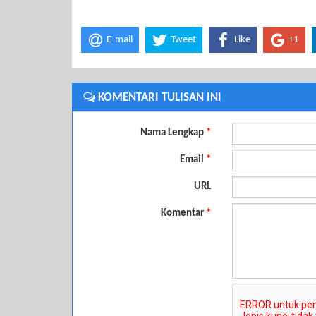
E-mail
Tweet
Like
+1
KOMENTARI TULISAN INI
Nama Lengkap
*
Email
*
URL
Komentar
*