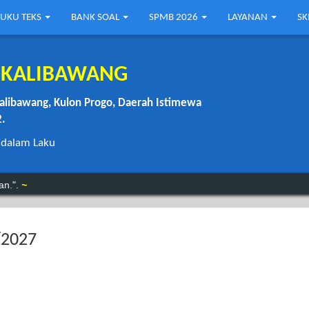
UKU TEKS
BANK SOAL
SPMB 2026
LAYANAN
S
1 KALIBAWANG
alibawang, Kulon Progo, Daerah Istimewa
2.
 dalam Laku
 menunggu.”.
Benjamin Franklin
an.".
~
/2027