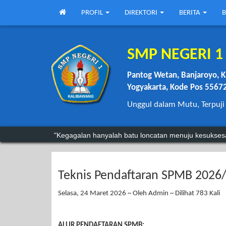
PROFIL
DIREKTORI
BERITA
B
SMP NEGERI 
Pantog Wetan, Banjaroyo, K
Yogyakarta, Kode Pos 5567
Unggul dalam Mutu, Terpuji
“Anda mungkin bisa menunda, tapi waktu tidak akan
"Kegagalan hanyalah batu loncatan menuju kesukses
Teknis Pendaftaran SPMB 2026
Selasa, 24 Maret 2026 ~ Oleh Admin ~ Dilihat 783 Kali
ALUR PENDAFTARAN SPMB: