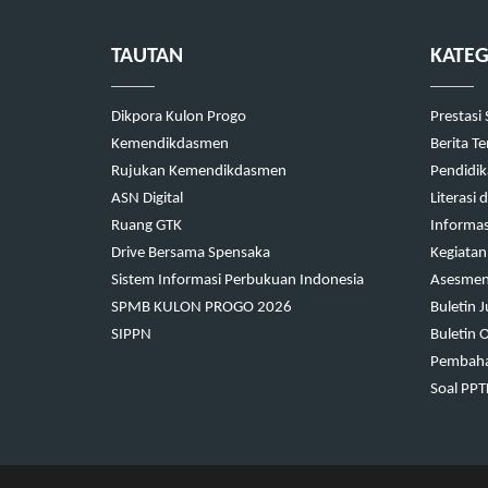
TAUTAN
KATEG
Dikpora Kulon Progo
Prestasi
Kemendikdasmen
Berita T
Rujukan Kemendikdasmen
Pendidi
ASN Digital
Literasi
Ruang GTK
Informas
Drive Bersama Spensaka
Kegiatan
Sistem Informasi Perbukuan Indonesia
Asesmen 
SPMB KULON PROGO 2026
Buletin 
SIPPN
Buletin 
Pembaha
Soal PP