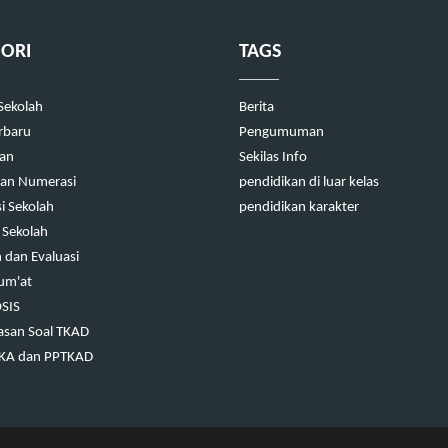
ORI
TAGS
 Sekolah
Berita
erbaru
Pengumuman
kan
Sekilas Info
 dan Numerasi
pendidikan di luar kelas
i Sekolah
pendidikan karakter
 Sekolah
dan Evaluasi
Jum'at
OSIS
san Soal TKAD
TKA dan PPTKAD