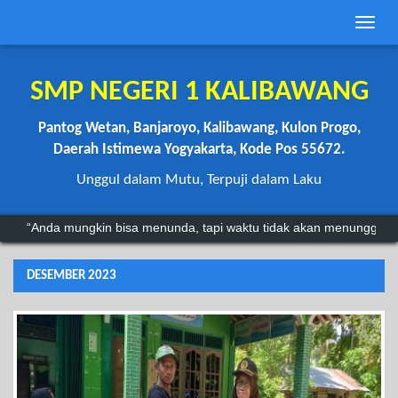
Toggle
naviga
SMP NEGERI 1 KALIBAWANG
Pantog Wetan, Banjaroyo, Kalibawang, Kulon Progo,
Daerah Istimewa Yogyakarta, Kode Pos 55672.
Unggul dalam Mutu, Terpuji dalam Laku
“Anda mungkin bisa menunda, tapi waktu tidak akan menunggu.”
"Kegagalan hanyalah batu loncatan menuju kesuksesan.".
~
DESEMBER 2023