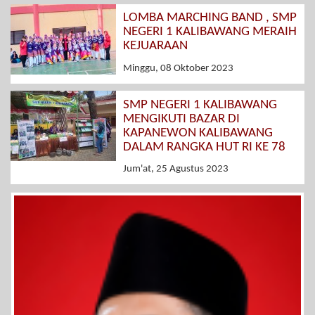
LOMBA MARCHING BAND , SMP
NEGERI 1 KALIBAWANG MERAIH
KEJUARAAN
Minggu, 08 Oktober 2023
SMP NEGERI 1 KALIBAWANG
MENGIKUTI BAZAR DI
KAPANEWON KALIBAWANG
DALAM RANGKA HUT RI KE 78
Jum'at, 25 Agustus 2023