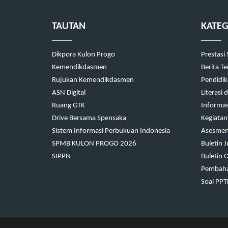
TAUTAN
KATEG
Dikpora Kulon Progo
Prestasi
Kemendikdasmen
Berita T
Rujukan Kemendikdasmen
Pendidi
ASN Digital
Literasi
Ruang GTK
Informas
Drive Bersama Spensaka
Kegiatan
Sistem Informasi Perbukuan Indonesia
Asesmen 
SPMB KULON PROGO 2026
Buletin 
SIPPN
Buletin 
Pembaha
Soal PP