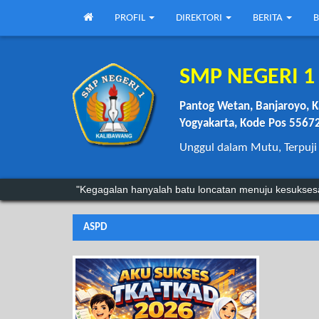
PROFIL
DIREKTORI
BERITA
B
SMP NEGERI 
Pantog Wetan, Banjaroyo, K
Yogyakarta, Kode Pos 5567
Unggul dalam Mutu, Terpuji
“Anda mungkin bisa menunda, tapi waktu tidak akan
"Kegagalan hanyalah batu loncatan menuju kesukses
ASPD