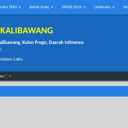
UKU TEKS
BANK SOAL
SPMB 2026
LAYANAN
S
1 KALIBAWANG
alibawang, Kulon Progo, Daerah Istimewa
2.
 dalam Laku
 menunggu.”.
Benjamin Franklin
an.".
~