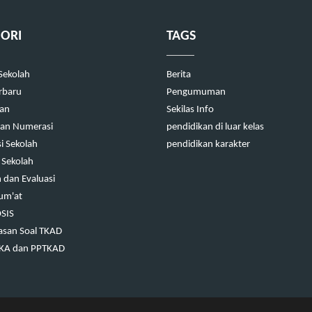
ORI
TAGS
 Sekolah
Berita
erbaru
Pengumuman
kan
Sekilas Info
 dan Numerasi
pendidikan di luar kelas
i Sekolah
pendidikan karakter
 Sekolah
dan Evaluasi
Jum'at
OSIS
san Soal TKAD
TKA dan PPTKAD